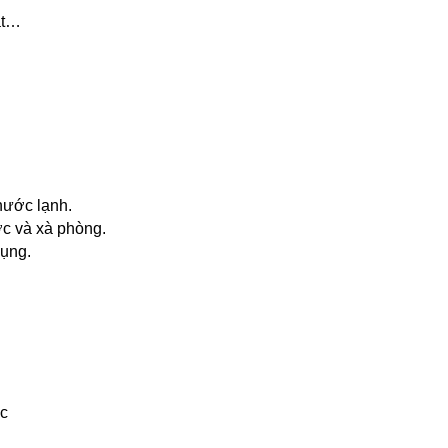
át…
nước lạnh.
ớc và xà phòng.
dụng.
c