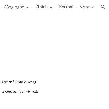
Công nghệ
Vi sinh
Khí thải
More
ion
ý nước thải mía đường
 vi sinh xử lý nước thải