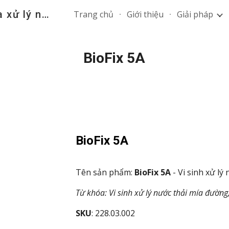
nuocthai.vn - Chuyên gia xử lý nước thải
Trang chủ
Giới thiệu
Giải pháp
ip to main content
Skip to navigat
BioFix 5A
BioFix 5A
Tên sản phẩm: 
BioFix 5A
 - Vi sinh xử l
Từ khóa: Vi sinh xử lý nước thải mía đường,
SKU
: 228.03.002