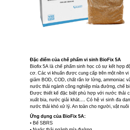
Đặc điểm của chế phẩm vi sinh BioFix 5A
Biofix 5A
là chế phẩm sinh học có sự kết hợp độc
cơ. Các vi khuẩn được cung cấp trên một nền vi 
giảm BOD, COD, chất rắn lơ lửng, ammoniac và 
nước thải ngành công nghiệp mía đường, chế bi
Được thiết kế đặc biệt phù hợp với nước thải
xuất bia, nước giải khát…. Có hệ vi sinh đa dạ
nước thải khó xử lý. An toàn cho người, vật nuôi
Ứng dụng của BioFix 5A:
• Bể SBRS
• Nước thải ngành mía đường.