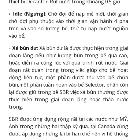
thiết bị Decantor. Rút nước trong khoảng 0.5 giờ.
◦
Idle (Ngưng)
: Chờ đợi để nạp mẻ mới, thời gian
chờ đợi phụ thuộc vào thời gian vận hành 4 pha
trên và vào số lượng bể, thứ tự nạp nước nguồn
vào bể.
◦
Xả bùn dư
: Xả bùn dư là được thực hiện trong giai
đoạn lắng nếu như lượng bùn trong bể quá cao,
hoặc diễn ra cùng lúc với quá trình rút nước. Giai
đoạn rất quan trọng trong việc giúp cho bể hoạt
động liên tục, một phần được thu vào bể chứa
bùn,một phần tuần hoàn vào bể Selector, phần còn
lại được giữ trong bể SBR việc xả bùn thường được
thực hiện trong giai đoạn lắng hoặc tháo nước
trong.
SBR được ứng dụng rộng rãi tại các nước như MỸ,
Anh trong những hai thập kỷ qua, tại Canada cũng
được áp dụng nhưng lại bị hạn chế nên vì hệ thống