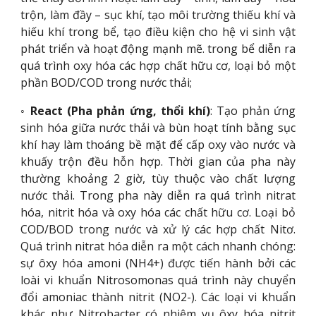
trộn, làm đầy – sục khí, tạo môi trường thiếu khí và
hiếu khí trong bể, tạo điều kiện cho hệ vi sinh vật
phát triển và hoạt động mạnh mẽ. trong bể diễn ra
quá trình oxy hóa các hợp chất hữu cơ, loại bỏ một
phần BOD/COD trong nước thải;
◦
React (Pha phản ứng, thổi khí)
: Tạo phản ứng
sinh hóa giữa nước thải và bùn hoạt tính bằng sục
khí hay làm thoáng bề mặt để cấp oxy vào nước và
khuấy trộn đều hỗn hợp. Thời gian của pha này
thường khoảng 2 giờ, tùy thuộc vào chất lượng
nước thải. Trong pha này diễn ra quá trình nitrat
hóa, nitrit hóa và oxy hóa các chất hữu cơ. Loại bỏ
COD/BOD trong nước và xử lý các hợp chất Nitơ.
Quá trình nitrat hóa diễn ra một cách nhanh chóng:
sự ôxy hóa amoni (NH4+) được tiến hành bởi các
loài vi khuẩn Nitrosomonas quá trình này chuyển
đổi amoniac thành nitrit (NO2-). Các loại vi khuẩn
khác như Nitrobacter có nhiệm vụ ôxy hóa nitrit