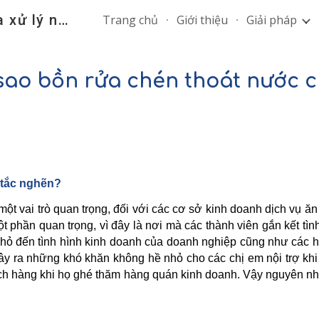
nuocthai.vn - Chuyên gia xử lý nước thải
Trang chủ
Giới thiệu
Giải pháp
ip to main content
Skip to navigat
 sao bồn rửa chén thoát nước 
 tắc nghẽn?
t vai trò quan trọng, đối với các cơ sở kinh doanh dịch vụ ă
ột phần quan trọng, vì đây là nơi mà các thành viên gắn kết 
ỏ đến tình hình kinh doanh của doanh nghiệp cũng như các hoạt
ây ra những khó khăn không hề nhỏ cho các chị em nội trợ kh
ch hàng khi họ ghé thăm hàng quán kinh doanh. Vậy nguyên nhân