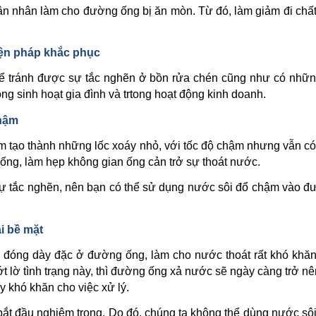
ân nhân làm cho đường ống bị ăn mòn. Từ đó, làm giảm đi chất
biện pháp khắc phục
ể tránh được sự tắc nghẽn ở bồn rửa chén cũng như có những
ng sinh hoạt gia đình và trtong hoạt động kinh doanh.
chậm
m tạo thành những lốc xoáy nhỏ, với tốc độ chậm nhưng vẫn c
ống, làm hẹp không gian ống cản trở sự thoát nước.
 sự tắc nghẽn, nên bạn có thể sử dụng nước sôi đổ chậm vào 
i bề mặt
ã đóng dày đặc ở đường ống, làm cho nước thoát rất khó khă
 lờ tình trạng này, thì đường ống xả nước sẽ ngày càng trở n
 khó khăn cho việc xử lý.
bắt đầu nghiêm trọng. Do đó, chúng ta không thể dùng nước sô