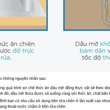
do những nguyên nhân sau:
trong quá trình xơ chế thức ăn dầu mỡ động thực vật sẽ theo d
h đó, dầu mỡ thừa được xả xuống cùng với thức ăn, chất bẩn kh
ia đình bạn có nhu cầu sử dụng bồn rữa chén ở tần suất cao nh
 trạng thoát nước chậm ở bồn rửa chén.