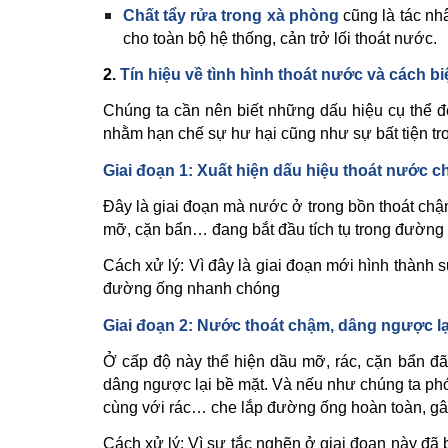
Chất tẩy rửa trong xà phòng
cũng là tác nh
cho toàn bộ hệ thống, cản trở lối thoát nước.
2.
Tín hiệu về tình hình thoát nước và cách 
Chúng ta cần nên biết những dấu hiệu cụ thể đ
nhằm hạn chế sự hư hại cũng như sự bất tiện tro
Giai đoạn 1: Xuất hiện dấu hiệu thoát nước 
Đây là giai đoạn mà nước ở trong bồn thoát chậ
mỡ, cặn bẩn… đang bắt đầu tích tụ trong đường 
Cách xử lý: Vì đây là giai đoạn mới hình thành
đường ống nhanh chóng
Giai đoạn 2: Nước thoát chậm, dâng ngược lạ
Ở cấp độ này thể hiện dầu mỡ, rác, cặn bẩn đ
dâng ngược lại bề mặt. Và nếu như chúng ta phớt
cùng với rác… che lắp đường ống hoàn toàn, gây
Cách xử lý: Vì sự tắc nghẽn ở giai đoạn này đã 