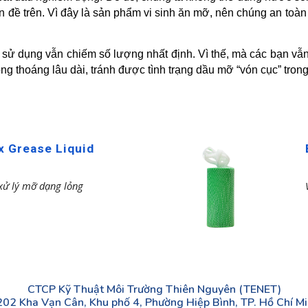
n đề trên. Vì đây là sản phẩm vi sinh ăn mỡ, nên chúng an toà
sử dụng vẫn chiếm số lượng nhất định. Vì thế, mà các bạn vẫn
ông thoáng lâu dài, tránh được tình trạng dầu mỡ “vón cục” tro
x Grease Liquid
 xử lý mỡ dạng lỏng
CTCP Kỹ Thuật Môi Trường Thiên Nguyên (TENET)
202 Kha Vạn Cân, Khu phố 4, Phường Hiệp Bình, TP. Hồ Chí M